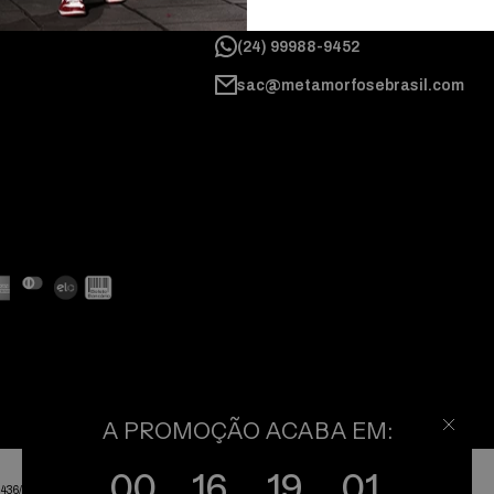
uda
Segunda a sexta de 07:30 às 16:30h
(24) 99988-9452
sac@metamorfosebrasil.com
A PROMOÇÃO ACABA EM:
0
0
1
6
1
9
0
1
36/0001-54