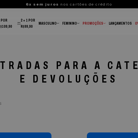
6x sem juros
nos cartões de crédito
3 POR
2 + 1 POR
MASCULINO
FEMININO
PROMOÇÕES
LANÇAMENTOS
O
R$109,90
R$99,90
TRADAS PARA A CAT
E DEVOLUÇÕES
s