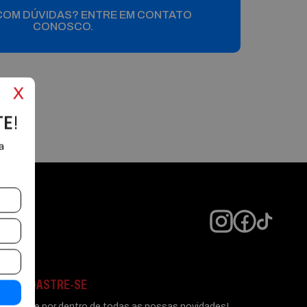
COM DÚVIDAS? ENTRE EM CONTATO
CONOSCO.
x
TE
!
a
CADASTRE-SE
Fique por dentro de todas as nossas novidades!