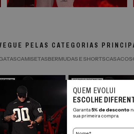
VEGUE PELAS CATEGORIAS PRINCIP
GATAS
CAMISETAS
BERMUDAS E SHORTS
CASACOS
PREMIUM
TECIDO PREMIUM
KIT
QUEM EVOLUI
RÁTIS
FRETE GRÁTIS
ESCOLHE DIFEREN
Garanta
5% de desconto
n
M
sua primeira compra.
G