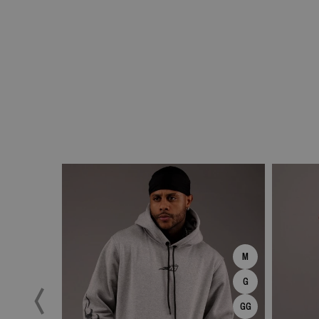
M
G
GG