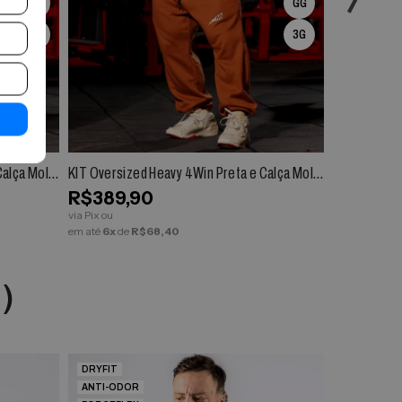
GG
GG
3G
3G
R
ESPIAR
COMPRAR
ESPIAR
Calça Mole
KIT Oversized Heavy 4Win Preta e Calça Mole
KIT Oversiz
tom Baggy Terracota
m Baggy Pre
R$389,90
R$389,
via Pix ou
via Pix ou
em até
6x
de
R$68,40
em até
6x
de
E)
DRYFIT
DRYFIT
ANTI-ODOR
ANTI-ODO