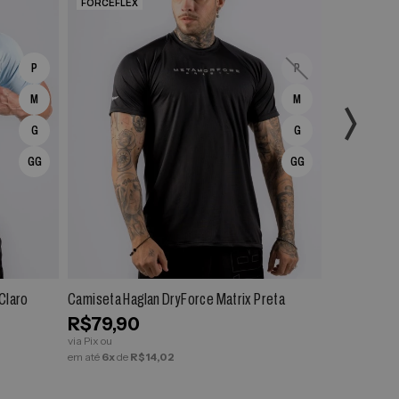
FORCEFLEX
FORCEFLE
P
P
M
M
G
G
GG
GG
R
ESPIAR
COMPRAR
ESPIAR
Claro
Camiseta Haglan DryForce Matrix Preta
Camiseta Ha
R$79,90
R$79,9
via Pix ou
via Pix ou
em até
6x
de
R$14,02
em até
6x
de