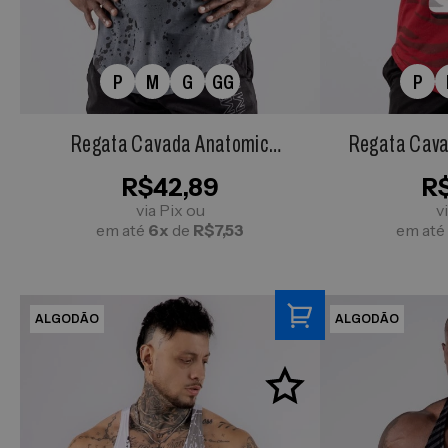
P
M
G
GG
P
Regata Cavada Anatomic
Regata Cava
SPLASH Cinza Chumbo
3
R$42,89
R
via Pix ou
v
em até
6x
de
R$7,53
em até
ALGODÃO
ALGODÃO