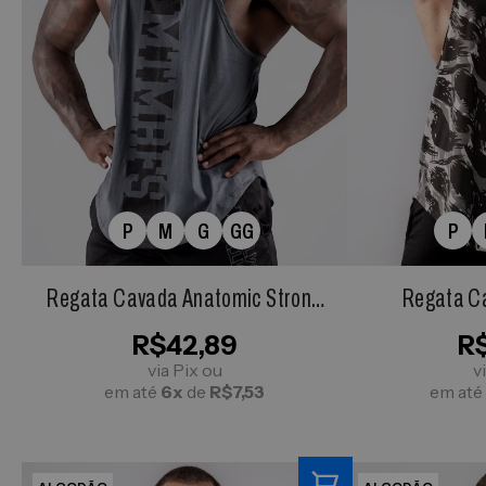
P
M
G
GG
P
Regata Cavada Anatomic Strong
Regata C
Cinza Chumbo
Camuflad
R$42,89
R
via Pix ou
v
em até
6x
de
R$7,53
em até