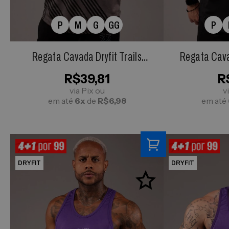
P
M
G
GG
P
Regata Cavada Dryfit Trails
Regata Cava
Cinza Chumbo
R$39,81
R
via Pix ou
v
em até
6x
de
R$6,98
em até
DRYFIT
DRYFIT