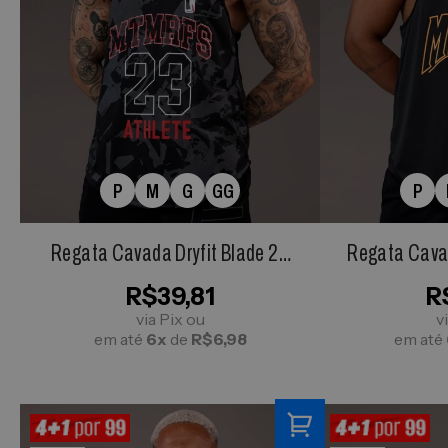
P
M
G
GG
P
Regata Cavada Dryfit Blade 23
Regata Cavad
Preta
R$39,81
R
via Pix ou
v
em até
6x
de
R$6,98
em até