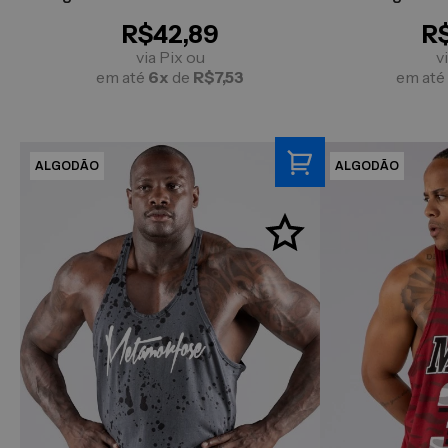
Preta
SPL
R$42,89
R
via Pix ou
v
em até
6x
de
R$7,53
em até
ALGODÃO
ALGODÃO