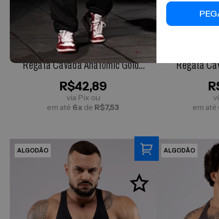
PEG
P
M
G
GG
P
Regata Cavada Anatomic Golds
Regata Cav
Gym Camo Verde Militar
Cin
R$42,89
R
via Pix ou
v
em até
6x
de
R$7,53
em até
ALGODÃO
ALGODÃO