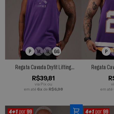
P
M
G
GG
P
Regata Cavada Dryfit Lifting
Regata Cav
Essentials Roxa
R$39,81
R
via Pix ou
v
em até
6x
de
R$6,98
em até