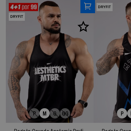
DRYFIT
DRYFIT
P
M
G
GG
P