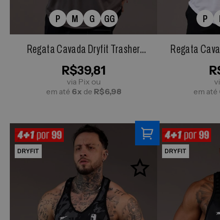
P
M
G
GG
P
Regata Cavada Dryfit Trasher
Regata Cavad
Cinza Chumbo
R$39,81
R
via Pix ou
v
em até
6x
de
R$6,98
em até
DRYFIT
DRYFIT