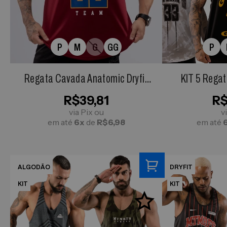
P
M
G
GG
P
Regata Cavada Anatomic Dryfit
KIT 5 Regat
Cleveland 22 Vinho
Anatom
R$39,81
R$
via Pix ou
v
em até
6x
de
R$6,98
em até
ALGODÃO
DRYFIT
KIT
KIT