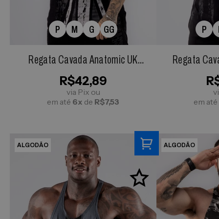
P
M
G
GG
P
Regata Cavada Anatomic UK
Regata Cav
Preta
Fl
R$42,89
R
via Pix ou
v
em até
6x
de
R$7,53
em até
ALGODÃO
ALGODÃO