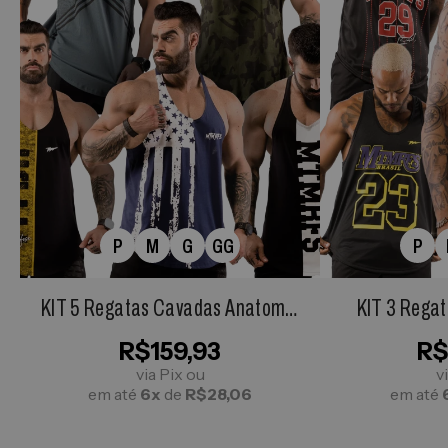
P
M
G
GG
P
KIT 5 Regatas Cavadas Anatomic
KIT 3 Regat
KING
Anato
R$159,93
R$
via Pix ou
v
em até
6x
de
R$28,06
em até