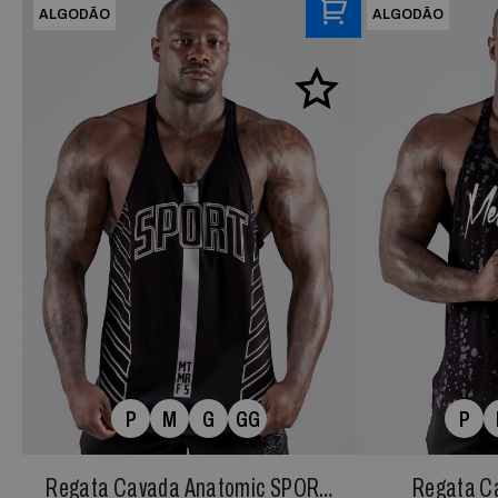
ALGODÃO
ALGODÃO
P
M
G
GG
P
Regata Cavada Anatomic SPORT
Regata C