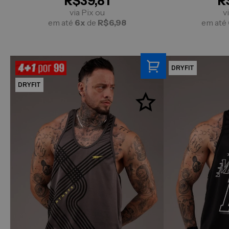
R$39,81
R
via Pix ou
v
em até
6x
de
R$6,98
em até
DRYFIT
DRYFIT