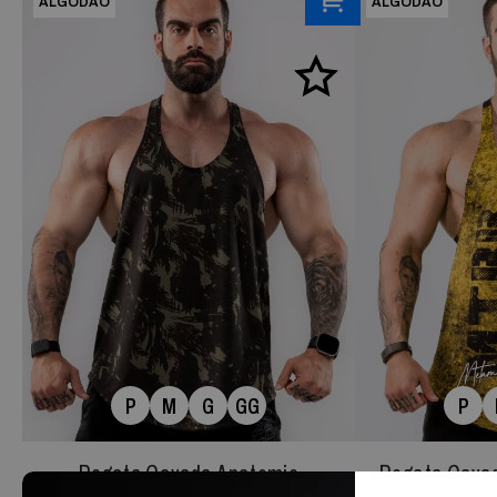
ALGODÃO
ALGODÃO
P
M
G
GG
P
Regata Cavada Anatomic
Regata Cavad