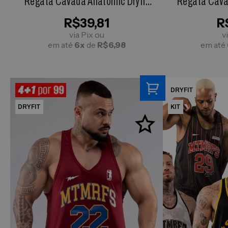
Regata Cavada Anatomic Dryfit
Regata Cava
Physique Preta
Mave
R$39,81
R
via Pix ou
v
em até
6x
de
R$6,98
em até
DRYFIT
DRYFIT
KIT