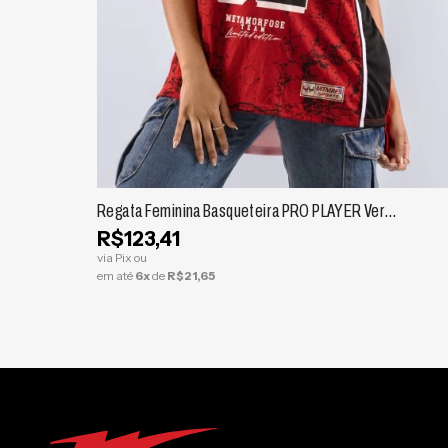
ESPIAR
Regata Feminina Basqueteira PRO PLAYER Verme
lha
R$123,41
via Pix ou
em até
6x
de
R$21,65