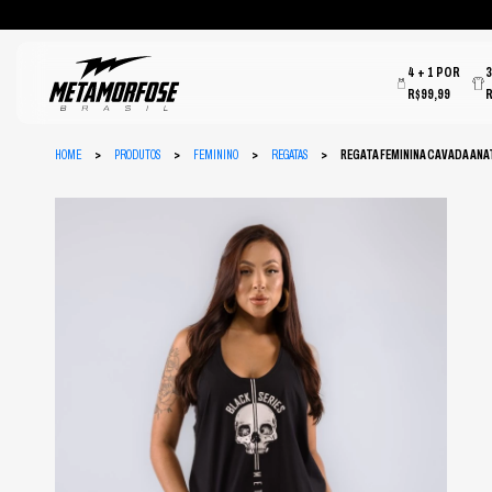
4 + 1 POR
R$99,99
HOME
PRODUTOS
FEMININO
REGATAS
REGATA FEMININA CAVADA ANA