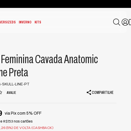
VERSIZEDS
INVERNO
KITS
 Feminina Cavada Anatomic
ine Preta
-SKULL-LINE-PT
COMPARTILHE
AVALIE
9
via Pix com 5% OFF
R$7,53
de
nos cartões
,26 (5%) DE VOLTA (CASHBACK)