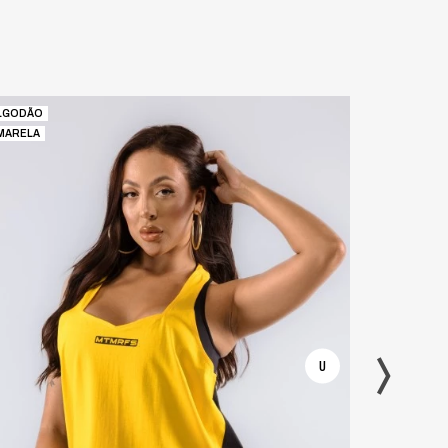
LGODÃO
MARELA
DRYFIT
BRANCA
U