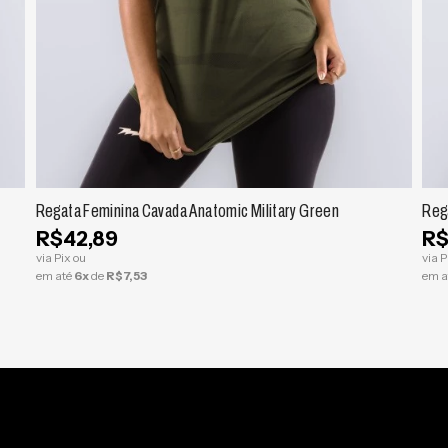
ESPIAR
Regata Feminina Cavada Anatomic Military Green
Reg
er 
R$42,89
R$
via Pix ou
via P
em até
6x
de
R$7,53
em a