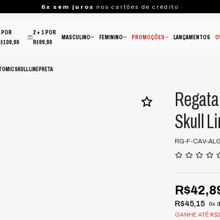
6x sem juros
nos cartões de crédito
3 POR
2 + 1 POR
MASCULINO
FEMININO
PROMOÇÕES
LANÇAMENTOS
O
R$109,90
R$99,90
TOMIC SKULL LINE PRETA
Regata
Skull L
RG-F-CAV-ALG
R$42,8
R$45,15
6x
GANHE ATÉ R$2