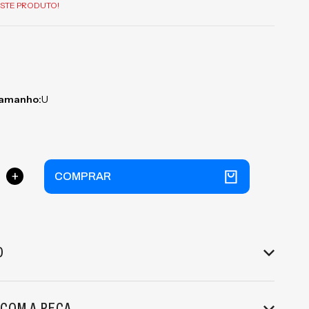
STE PRODUTO!
tamanho:
U
+
COMPRAR
O
 COM A PEÇA