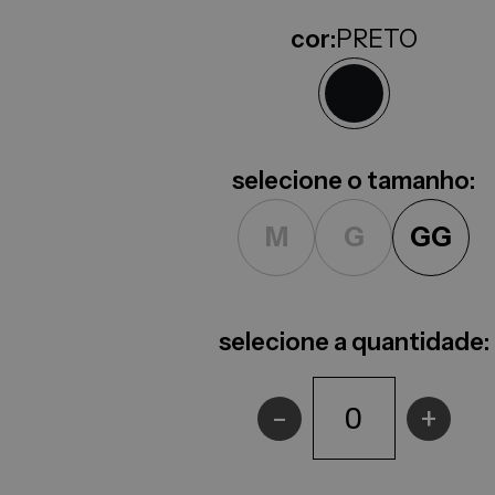
cor:
PRETO
selecione o tamanho:
M
G
GG
selecione a quantidade:
-
+