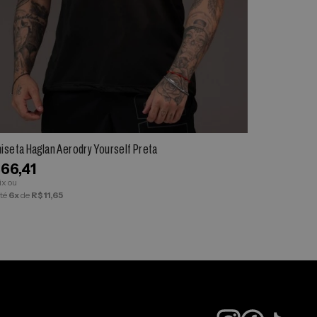
ESPIAR
iseta Haglan Aerodry Yourself Preta
Camiseta Hagl
66,41
R$66,41
ix ou
via Pix ou
té
6x
de
R$11,65
em até
6x
de
R$