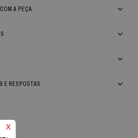
 COM A PEÇA
ES
S E RESPOSTAS
x