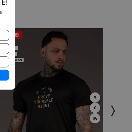
TE
!
a
DRYFIT
RESPIRÁVEL
RYFIT
ANTI-ODOR
ESPIRÁVEL
CORTE HAGL
NTI-ODOR
ORTE HAGLAN
M
G
GG