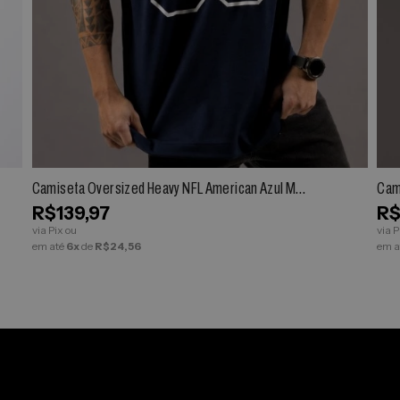
ESPIAR
Camiseta Oversized Heavy NFL American Azul Mar
Cam
inho
R$139,97
R$
via Pix ou
via P
em até
6x
de
R$24,56
em a