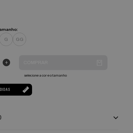
tamanho:
G
GG
+
COMPRAR
selecione a cor e o tamanho
EDIDAS
O