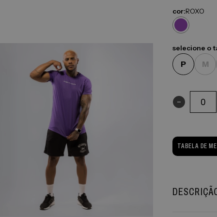
cor:
ROXO
selecione o 
P
M
-
TABELA DE M
DESCRIÇÃ