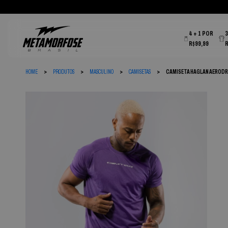
4 + 1 POR
R$99,99
HOME
PRODUTOS
MASCULINO
CAMISETAS
CAMISETA HAGLAN AERODR