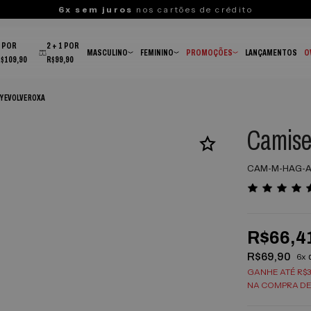
6x sem juros
nos cartões de crédito
3 POR
2 + 1 POR
MASCULINO
FEMININO
PROMOÇÕES
LANÇAMENTOS
O
R$109,90
R$99,90
Y EVOLVE ROXA
Camise
CAM-M-HAG-A
R$66,4
R$69,90
6x
GANHE ATÉ R$3
NA COMPRA DE