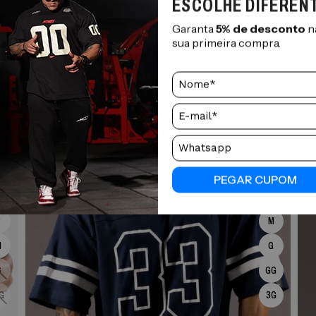
ESCOLHE DIFEREN
RELACIONADOS
Garanta
5% de desconto
n
sua primeira compra.
TECIDO PREMIUM
D
R
A
C
PEGAR CUPOM
P
M
M
G
G
GG
G
3G