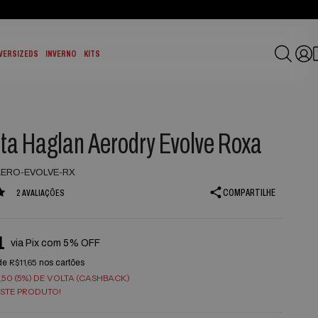
VERSIZEDS
INVERNO
KITS
ta Haglan Aerodry Evolve Roxa
ERO-EVOLVE-RX
COMPARTILHE
2 AVALIAÇÕES
1
via Pix com 5% OFF
R$11,65
de
nos cartões
,50 (5%) DE VOLTA (CASHBACK)
STE PRODUTO!