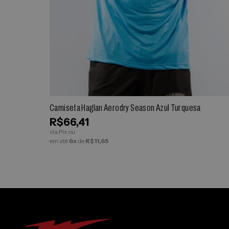
ESPIAR
Camiseta Haglan Aerodry Season Azul Turquesa
R$66,41
via Pix ou
em até
6x
de
R$11,65