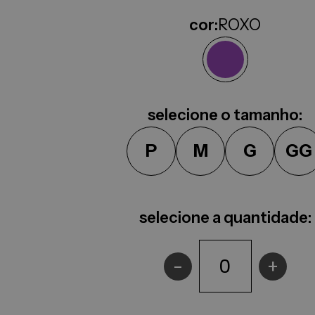
cor:
ROXO
selecione o tamanho:
P
M
G
GG
selecione a quantidade:
-
+