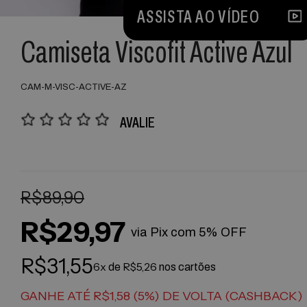
ASSISTA AO VÍDEO
Camiseta Viscofit Active Azul
CAM-M-VISC-ACTIVE-AZ
AVALIE
R$89,90
R$29,97
via Pix com 5% OFF
R$31,55
6x
R$5,26
de
nos cartões
GANHE ATÉ R$1,58 (5%) DE VOLTA (CASHBACK)