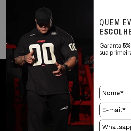
Camiseta Haglan Aerodry
QUEM EV
International Branca
R$66,41
ESCOLHE
via Pix ou
em até
6x
de
R$11,65
Garanta
5%
sua primeir
CADASTRE-SE
Fique por dentro de todas as nossas novi