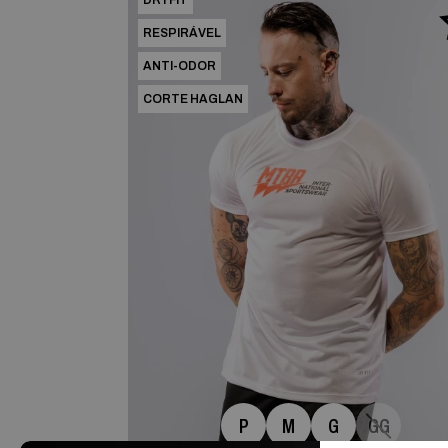
DRYFIT
RESPIRÁVEL
ANTI-ODOR
CORTE HAGLAN
P
M
G
GG