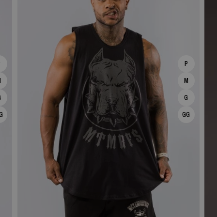
P
P
M
M
G
G
G
GG
ESPIAR