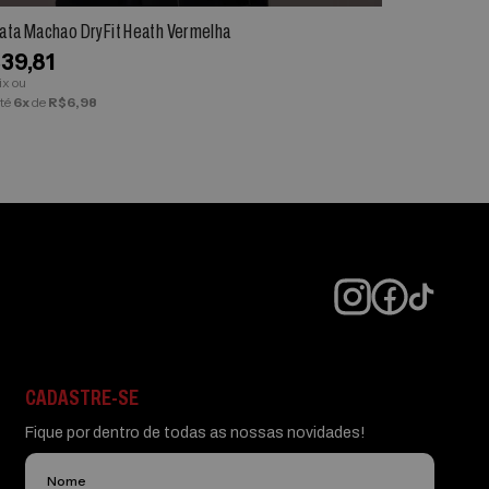
ata Machao DryFit Heath Vermelha
Regata Machã
39,81
R$42,89
ix ou
via Pix ou
té
6x
de
R$6,98
em até
6x
de
R$
CADASTRE-SE
Fique por dentro de todas as nossas novidades!