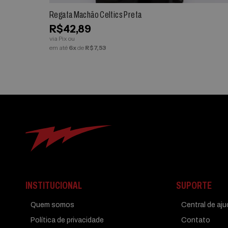
Regata Machão Celtics Preta
R$42,89
via Pix ou
em até
6x
de
R$7,53
INSTITUCIONAL
SUPORTE
Quem somos
Central de aj
Política de privacidade
Contato