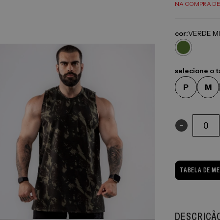
NA COMPRA DE
cor:
VERDE MI
selecione o 
P
M
-
TABELA DE M
DESCRIÇÃ