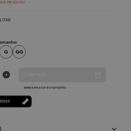
STE PRODUTO!
LITAR
tamanho:
G
GG
+
COMPRAR
selecione a cor e o tamanho
EDIDAS
O