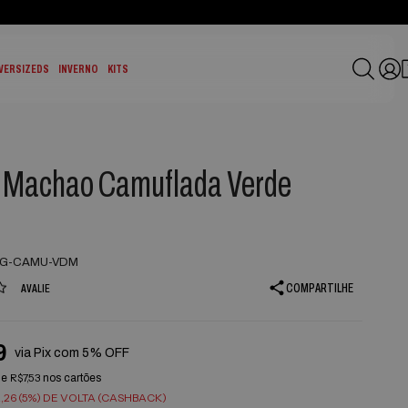
VERSIZEDS
INVERNO
KITS
 Machao Camuflada Verde
LG-CAMU-VDM
COMPARTILHE
AVALIE
9
via Pix com 5% OFF
R$7,53
de
nos cartões
,26 (5%) DE VOLTA (CASHBACK)