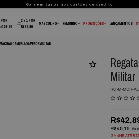
5% OFF
via Pix
3 POR
2 + 1 POR
MASCULINO
FEMININO
PROMOÇÕES
LANÇAMENTOS
O
R$109,90
R$99,90
 MACHAO CAMUFLADA VERDE MILITAR
Regata
Militar
RG-M-MCH-A
R$42,8
R$45,15
6x
GANHE ATÉ R$2