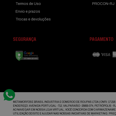
Termos de Uso
PROCON-RJ
Envio e prazos
Trocas e devoluções
SEGURANÇA
PAGAMENTO
METAMORFOSE BRASIL INDUSTRIA E COMERCIO DE ROUPAS LTDA | CNPJ: 17.218.4
ENDEREÇO: AVENIDA PORTUGAL - 712, VALPARAÍSO - 25655-374, PETRÓPOLIS - R
AO NAVEGAR EM NOSSA LOJA VIRTUAL, VOCÊ CONCORDA COM O ARMAZENAMEN
UTILIZAÇÃO DO SITE E AJUDAR NAS NOSSAS INICIATIVAS DE MARKETING. PR