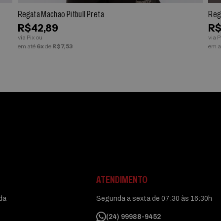
Regata Machao Pitbull Preta
Reg
R$42,89
R$
via Pix ou
via P
em até
6x
de
R$7,53
em a
ATENDIMENTO
uda
Segunda a sexta de 07:30 às 16:30h
(24) 99988-9452