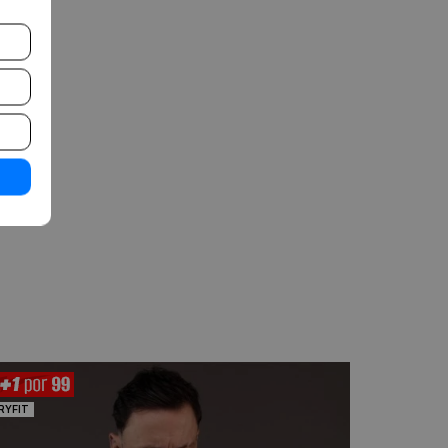
ALGODÃO
RYFIT