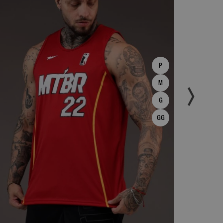
P
M
G
GG
ESPIAR