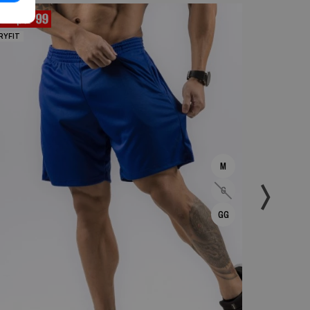
MOLETOM
RYFIT
M
G
GG