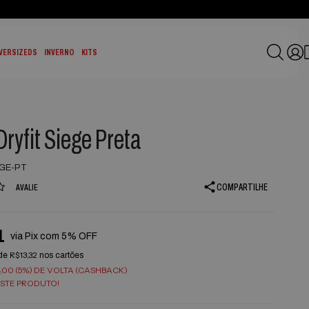
VERSIZEDS
INVERNO
KITS
Dryfit Siege Preta
EGE-PT
COMPARTILHE
AVALIE
1
via Pix com 5% OFF
R$13,32
de
nos cartões
,00 (5%) DE VOLTA (CASHBACK)
STE PRODUTO!