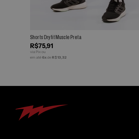
ESPIAR
Shorts Dryfit Muscle Preta
R$75,91
via Pix ou
em até
6x
de
R$13,32