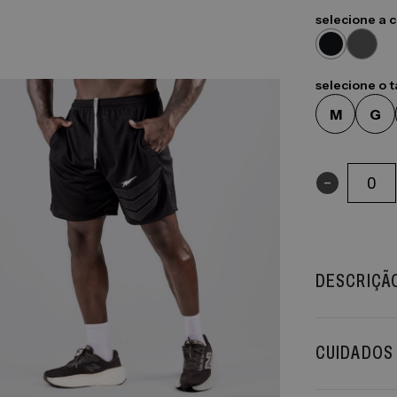
selecione a 
selecione o 
M
G
-
DESCRIÇÃ
CUIDADOS