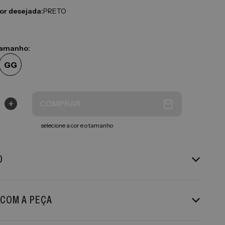
cor desejada:
PRETO
tamanho:
GG
+
COMPRAR
selecione a cor e o tamanho
O
 COM A PEÇA