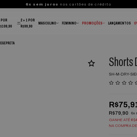
6x sem juros
nos cartões de crédito
3 POR
2 + 1 POR
MASCULINO
FEMININO
PROMOÇÕES
LANÇAMENTOS
O
R$109,90
R$99,90
IEGE PRETA
Shorts 
SH-M-DRY-SI
R$75,9
R$79,90
6x
GANHE ATÉ R$4
NA COMPRA DE