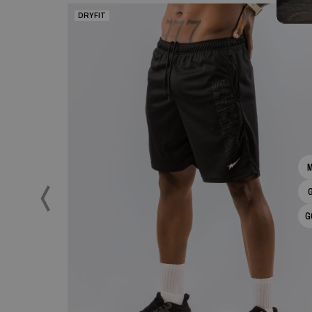
DRYFIT
G