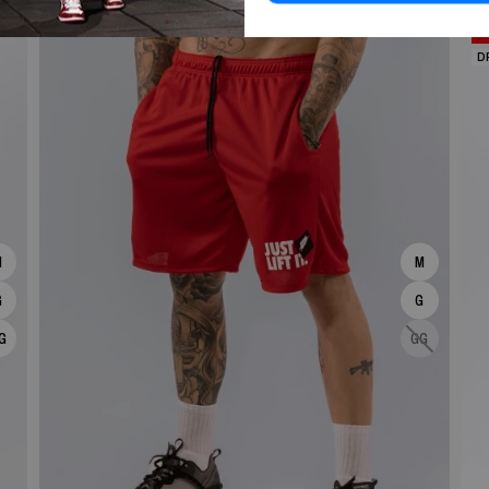
DRYFIT
D
M
M
G
G
G
GG