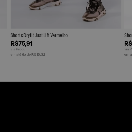
ESPIAR
Shorts Dryfit Just Lift Vermelho
Shor
R$75,91
R$
via Pix ou
via P
em até
6x
de
R$13,32
em a