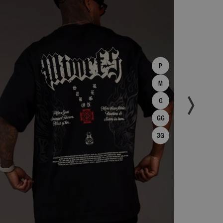
P
M
G
GG
3G
ESPIAR