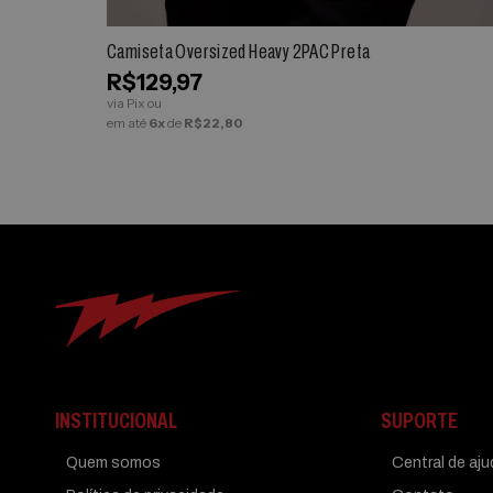
Camiseta Oversized Heavy 2PAC Preta
R$129,97
via Pix ou
em até
6x
de
R$22,80
INSTITUCIONAL
SUPORTE
Quem somos
Central de aj