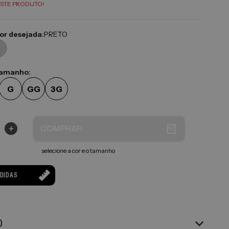
STE PRODUTO!
cor desejada:
PRETO
tamanho:
G
GG
3G
+
COMPRAR
selecione a cor e o tamanho
EDIDAS
O