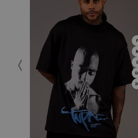
G
3
ESPIAR