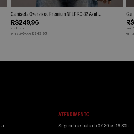
Camiseta Oversized Premium NFL PRO 82 Azul M
Cam
arinho Brilho
R$249,96
R$
via Pix ou
via P
em até
6x
de
R$43,85
em a
ATENDIMENTO
uda
Segunda a sexta de 07:30 às 16:30h