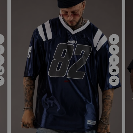
P
P
M
M
G
G
G
GG
G
3G
ESPIAR