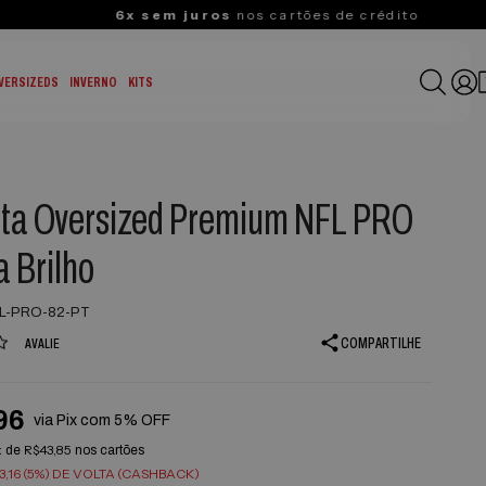
VERSIZEDS
INVERNO
KITS
ta Oversized Premium NFL PRO
a Brilho
L-PRO-82-PT
COMPARTILHE
AVALIE
96
via Pix com 5% OFF
x
R$43,85
de
nos cartões
,16 (5%) DE VOLTA (CASHBACK)