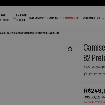
6x sem juros
nos cartões de crédito
3 POR
2 + 1 POR
MASCULINO
FEMININO
PROMOÇÕES
LANÇAMENTOS
O
R$109,90
R$99,90
AMISETA OVERSIZED PREMIUM NFL PRO 82 PRETA BRILHO
Camise
82 Pret
CAM-M-OV-NF
R$249,
R$263,12
6
GANHE ATÉ R$13