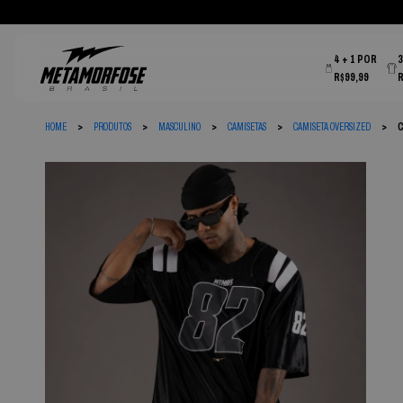
4 + 1 POR
R$99,99
HOME
PRODUTOS
MASCULINO
CAMISETAS
CAMISETA OVERSIZED
C